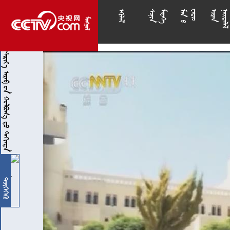

























      
