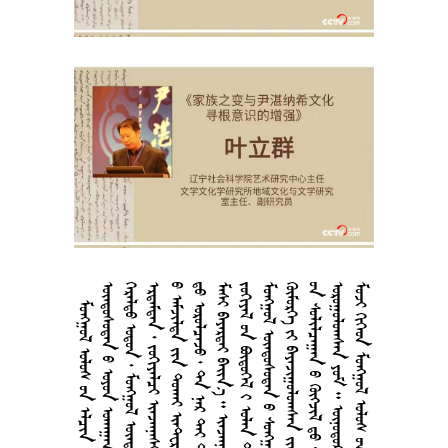
       
       
       
      
       
        
      
       
     
       
       
     
       