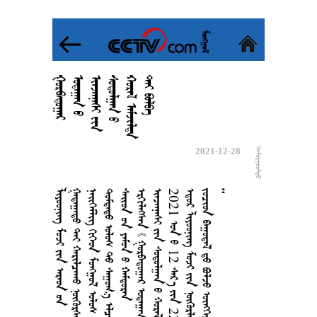


























































2021-12-28
















































































































































































2
0
2
1



1
2







2
2
























































