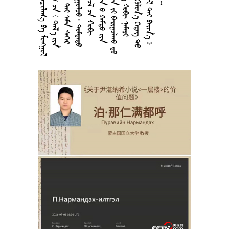

































































































































































