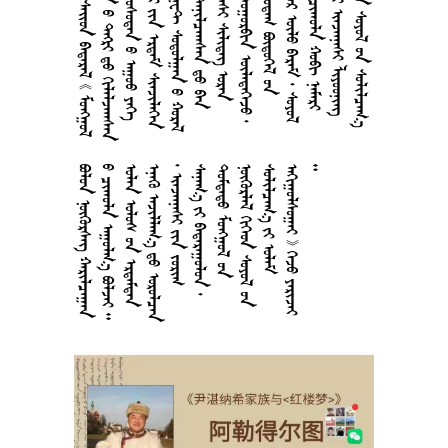


































































































































































































