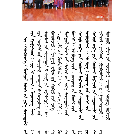
        
         
       
          
       
        
       
          
       
         
       
          
      