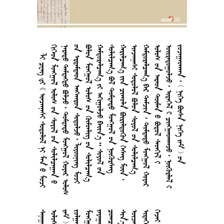
         
       
       
      
      
      
     
      
     
      
       
       
        
