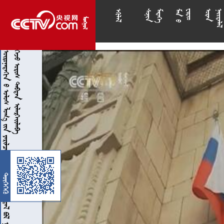







































































































































