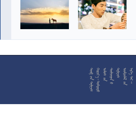










































































































