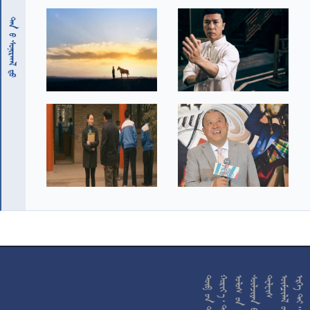
 










































































































