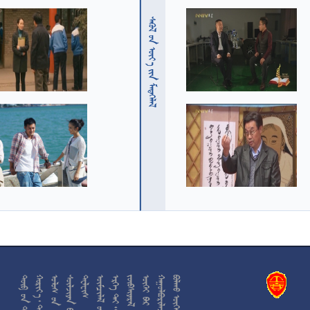
  











































































































