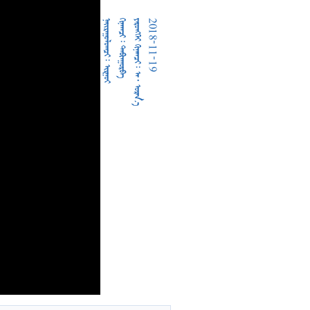
  
  
     
2018-11-19