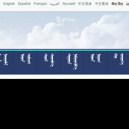
л
English
Español
Français
العربية
Pусский
中文简体
中文繁体







































































