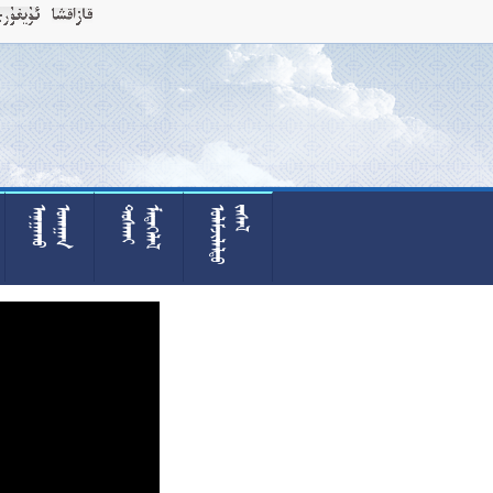











































