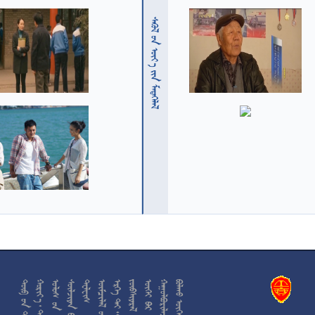
  











































































































