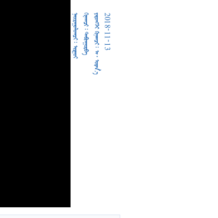
  
  
     
2018-11-13