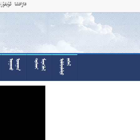











































