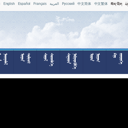
л
English
Español
Français
العربية
Pусский
中文简体
中文繁体







































































