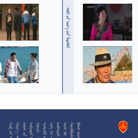
  











































































































