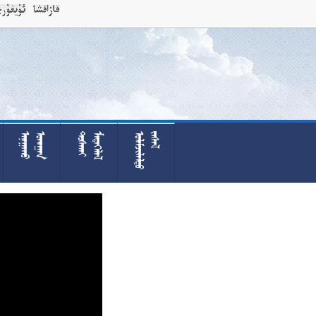











































