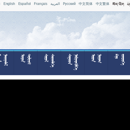
л
English
Español
Français
العربية
Pусский
中文简体
中文繁体







































































