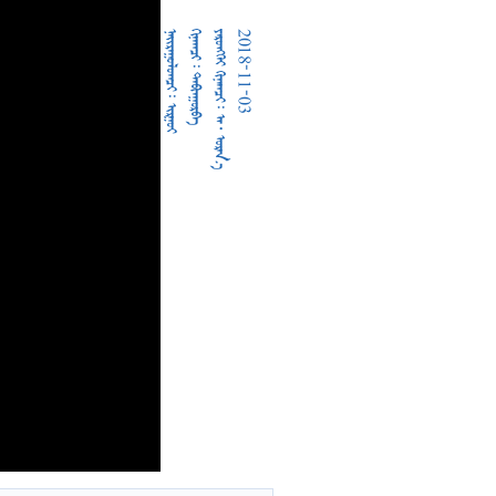
  
  
     
2018-11-03