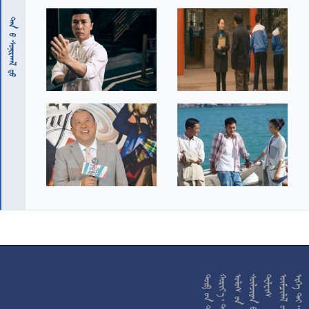
 










































































































