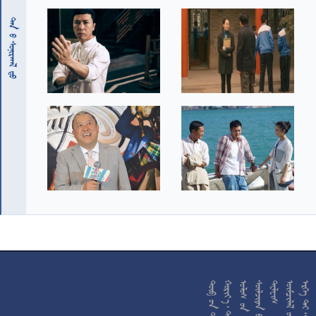
 










































































































