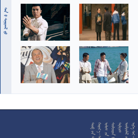
 










































































































