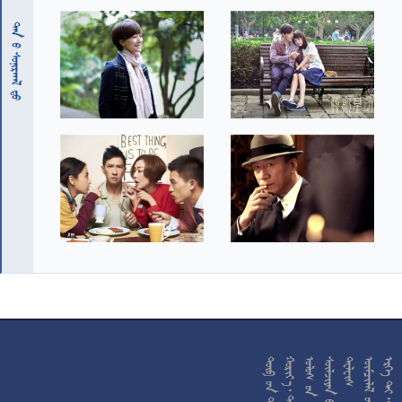
 










































































































