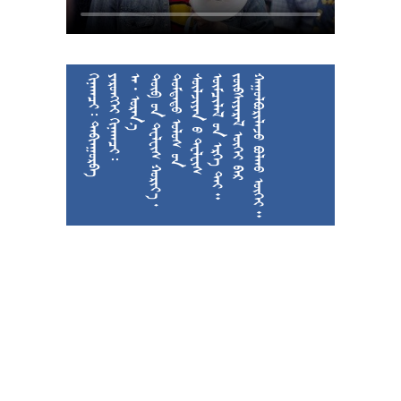
  
  
  











































































































