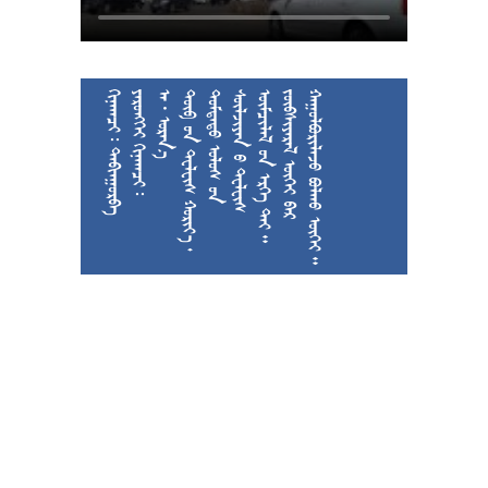
  
  
  











































































































