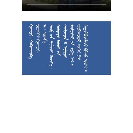
  
  
  











































































































