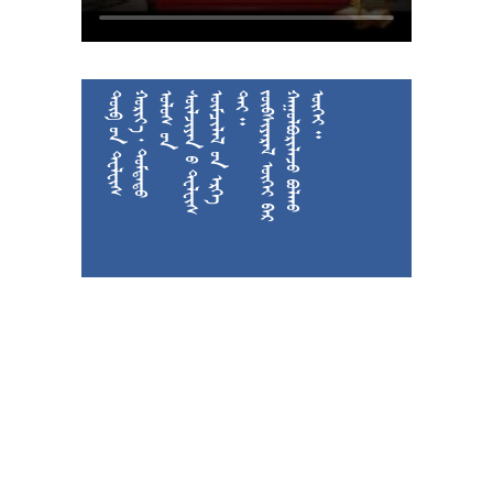











































































































