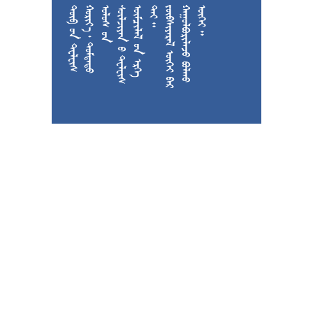











































































































