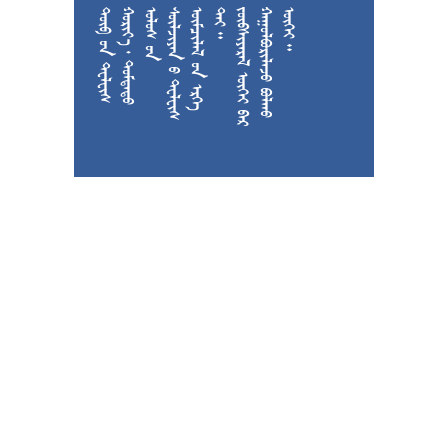











































































































