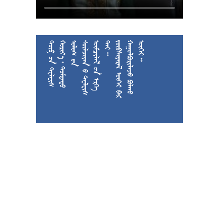











































































































