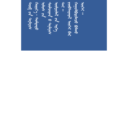











































































































