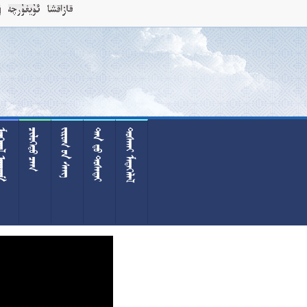
 
 
  
  
 