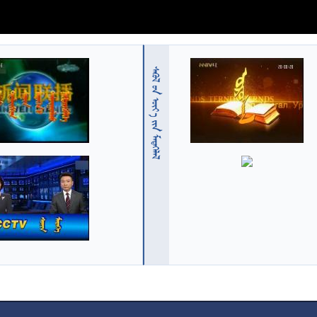
  