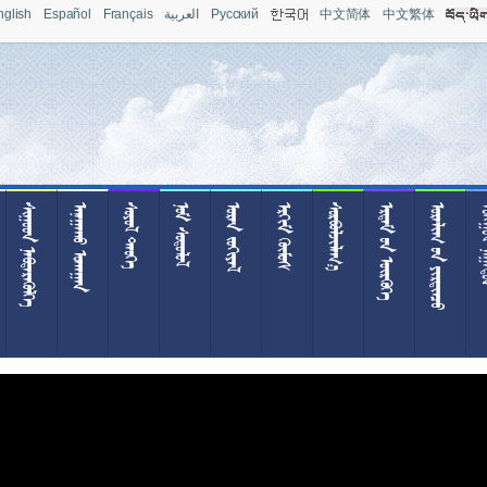
nglish
Español
Français
العربية
Pусский
中文简体
中文繁体
 
 
 
 
 
 

  
  
