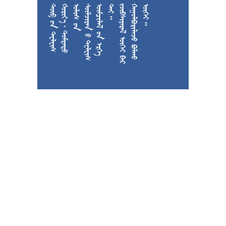











































































































