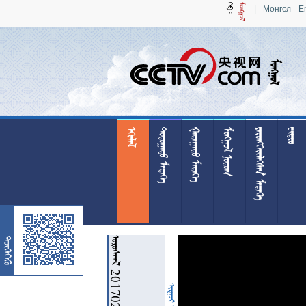
|
Монгол
E

 
 
 
 

 20170227
