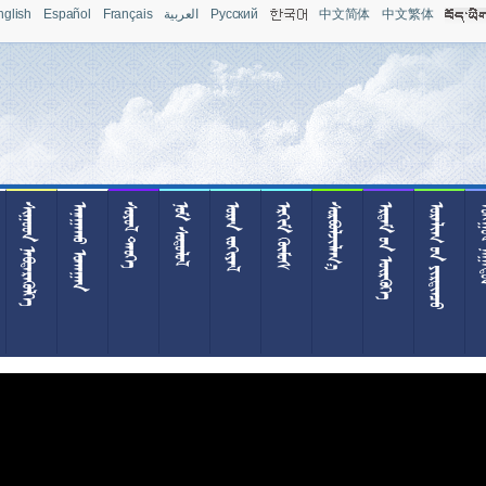
nglish
Español
Français
العربية
Pусский
中文简体
中文繁体
 
 
 
 
 
 

  
  
