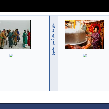
  