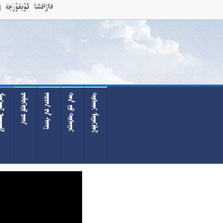
 
 
  
  
 