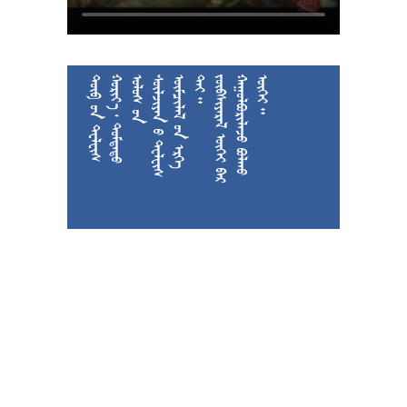











































































































