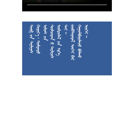











































































































