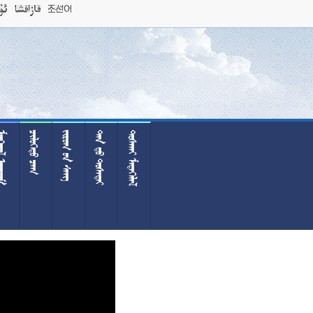
 
 
  
  
 