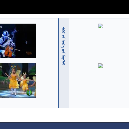
  