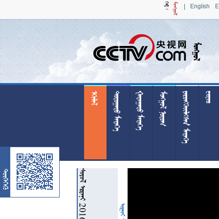
|
English
E

 
 
 
 

  20160711
