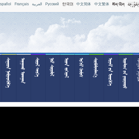
spañol
Français
العربية
Pусский
中文简体
中文繁体
 
 
 
 
 
 

  
  
