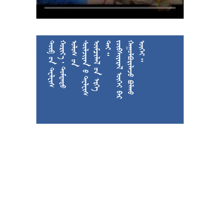











































































































