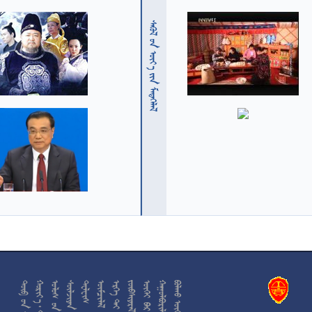
  











































































































