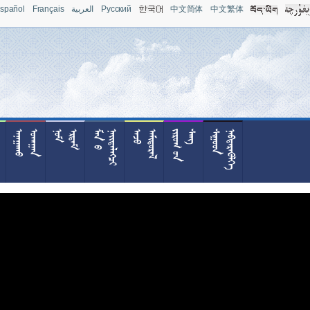
spañol
Français
العربية
Pусский
中文简体
中文繁体










































































