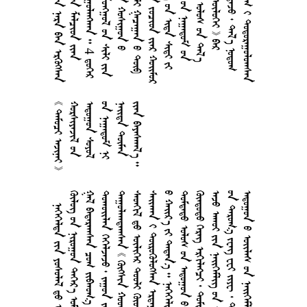








































































     
      
      
      
      
       
      
        
       
       
        
        
        