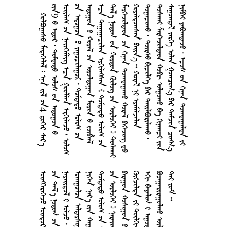
     4  
9        
       
       
       
      
        
      
     
      
      
      
       
  