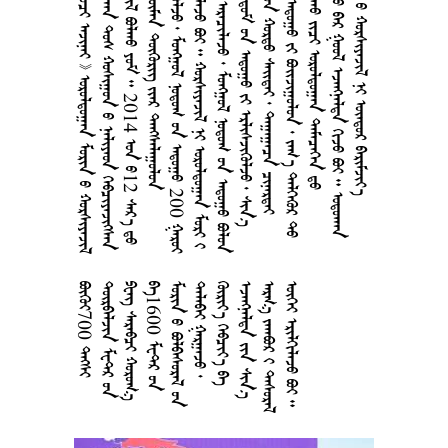
       
      
    2014  12  
190    
      200 
        
       
       
      
       
    
       
     





7
0
0







































1
6
0
0










































































































