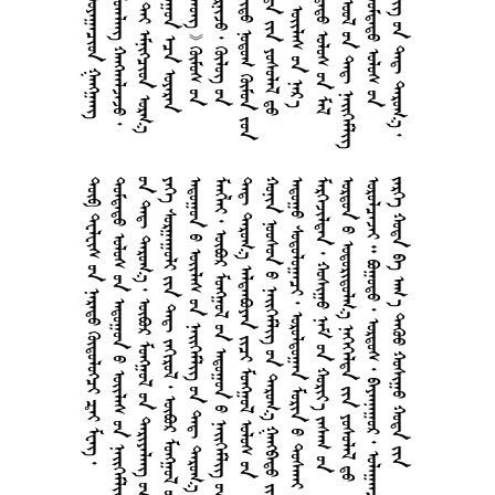
       
       
        
        
       
        
      
       
      
       
      
        
       