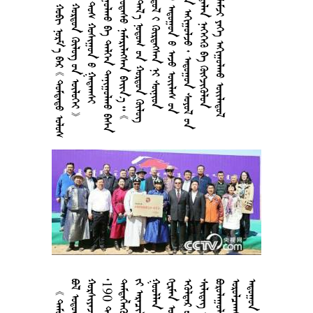
       
        
       
     
       
       
       
       
       
      
    