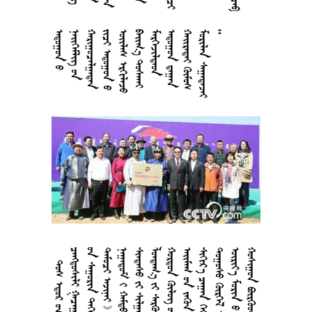






















































































































