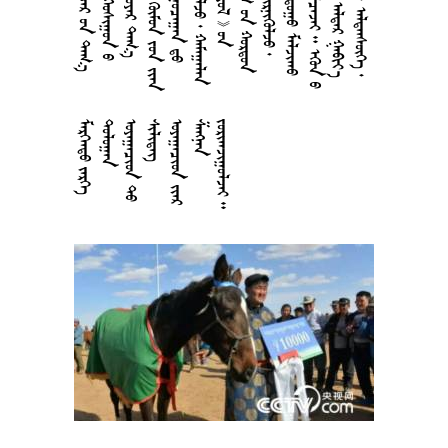





































































