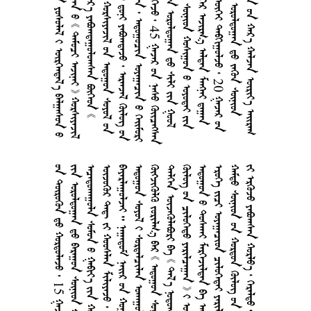
       
       
     
       
        
       
    45    
       
       
      
     20  
      
      
     15   
      
      
        
      
      
       
       
       
      
       
       
        