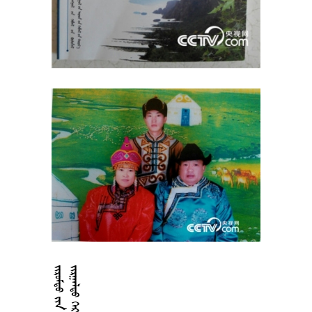



























