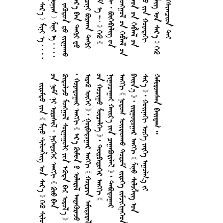
         
         
       
        
        
       
      
      
        
       
  