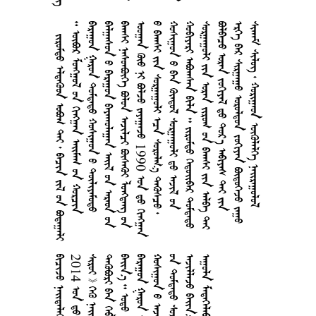
        
       
     
       
      
     1990   
       
       
      
        
       
      
     




















2
0
1
4





































































































































































