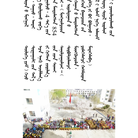













































































































































