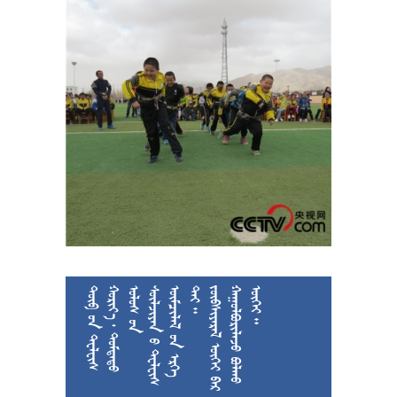











































































































