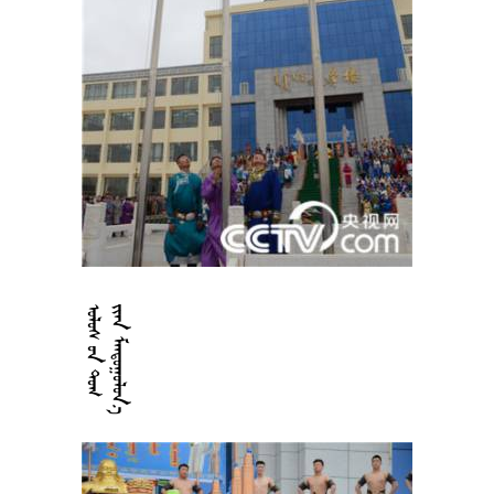























