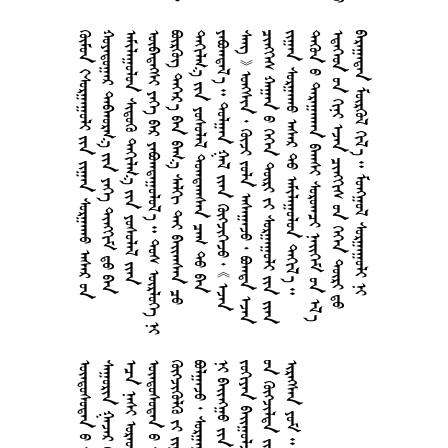
      
      
     
       
       
      
        
         
        
      
       
        
      