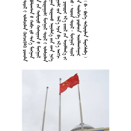
      
       
       
      
       
        
        
       
     
         