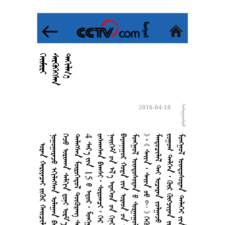

























2016-04-18

      
      
       
     
4   15       
        
        
       
        
           
       
       
      