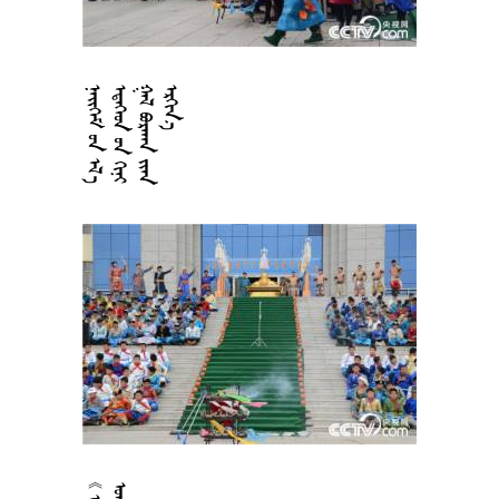









































