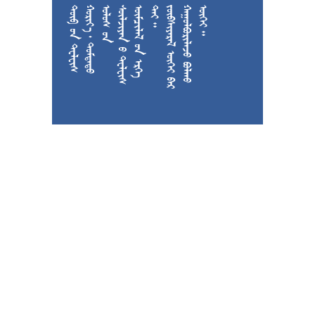











































































































