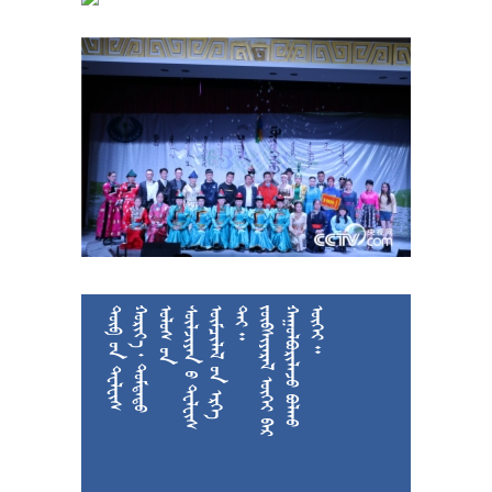











































































































