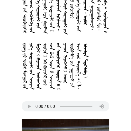



































































































































































































