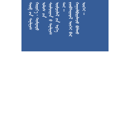











































































































