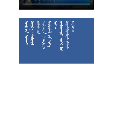











































































































