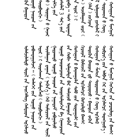
     
       
       
        
     
     
      
      
     
      
      
       
       