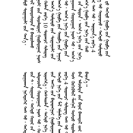
     
    
     
     10  
       
       
        
       
         
        
       4
      
       
        
         
        
        
       
        
 4      
      
      
 