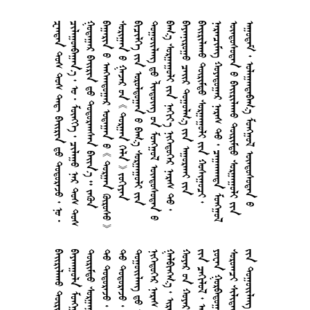
         
         
      
        
        
      
      
       
     
     
      
     
     