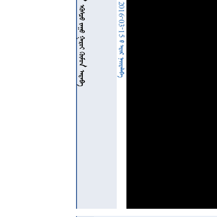
         