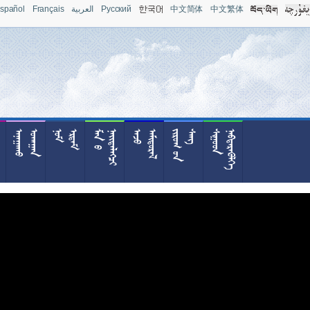
spañol
Français
العربية
Pусский
中文简体
中文繁体










































































