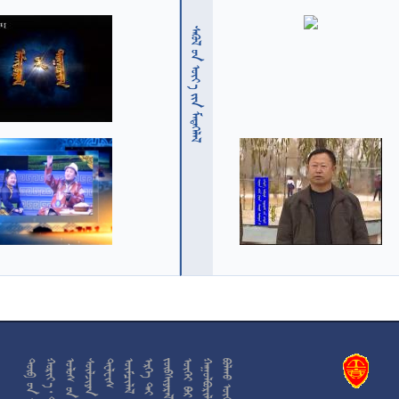
  











































































































