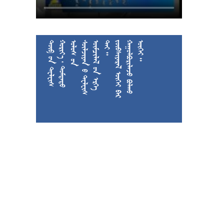











































































































