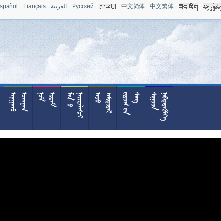
spañol
Français
العربية
Pусский
中文简体
中文繁体










































































