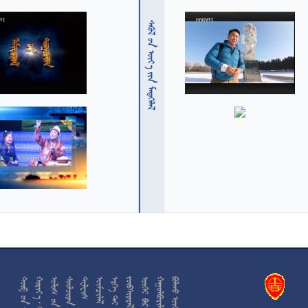
  











































































































