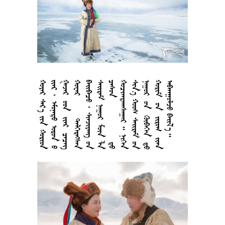




























































































































































































