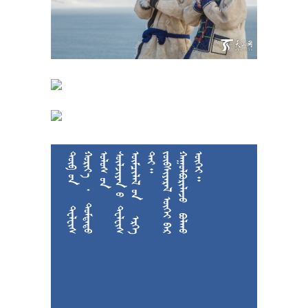











































































































