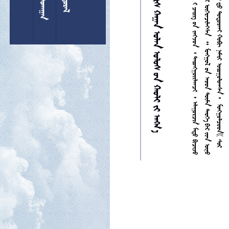




























































































































































































































































































































