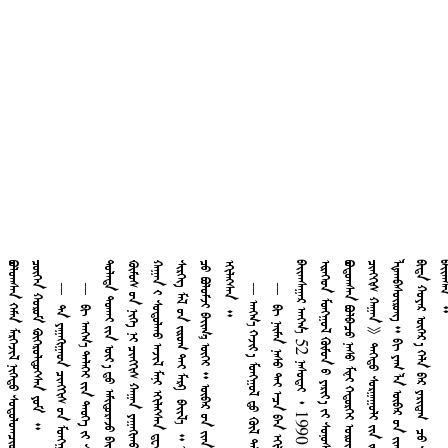

         

       