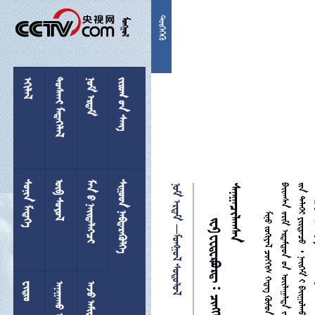


 
 
  
 
 
 
 
 



 

 
 