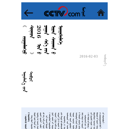



















2
0
1
6





































2016-02-03















