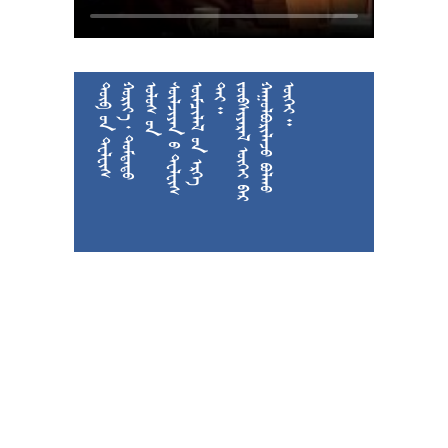











































































































