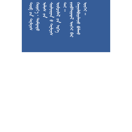











































































































