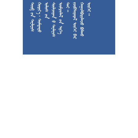











































































































