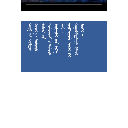











































































































