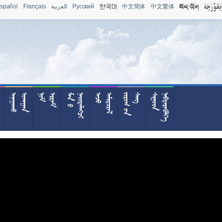
spañol
Français
العربية
Pусский
中文简体
中文繁体










































































