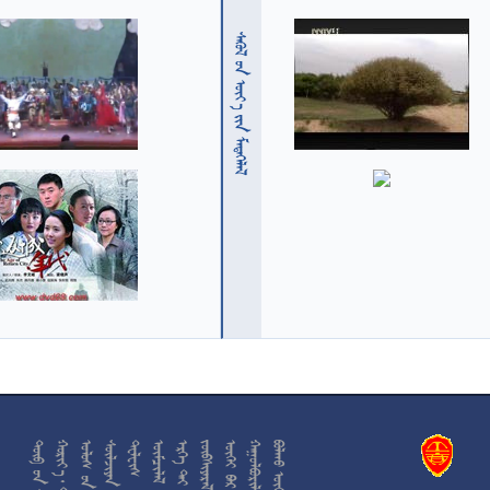
  











































































































