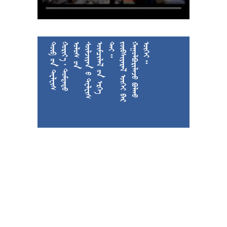











































































































