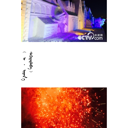



















