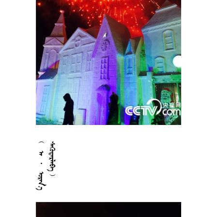



















