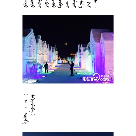



















