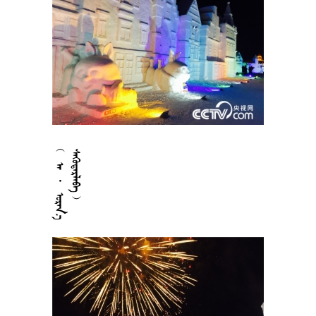



















