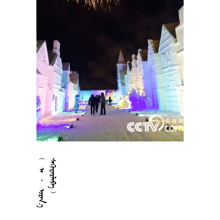



















