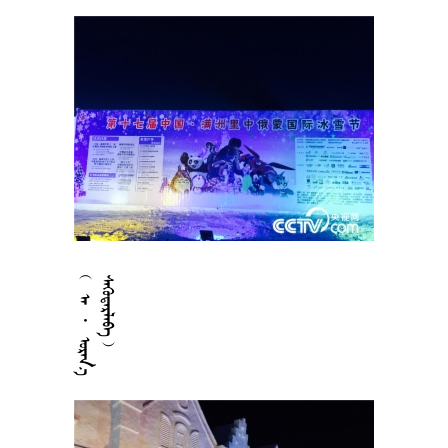



















