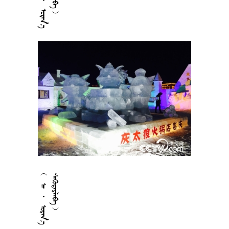






































