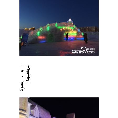



















