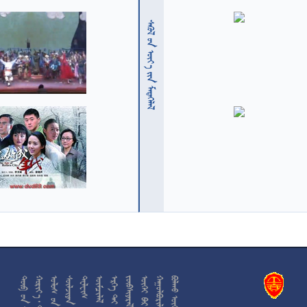
  











































































































