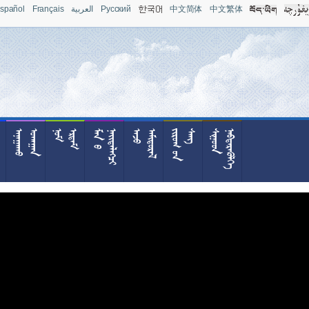
spañol
Français
العربية
Pусский
中文简体
中文繁体










































































